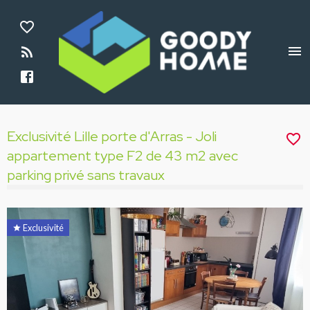
Aparté haute
En-tête
Exclusivité Lille porte d'Arras - Joli app
Liens
Exclusivité Lille porte d'Arras - Joli
appartement type F2 de 43 m2 avec
parking privé sans travaux
Navigation catalogue
Exclusivité