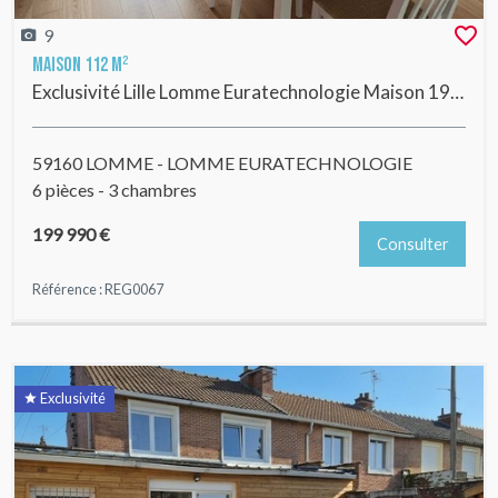
9
Maison 112 m²
Exclusivité Lille Lomme Euratechnologie Maison 1930 avec jardin, 3 chambres, grenier et cave
59160 LOMME - LOMME EURATECHNOLOGIE
6 pièces - 3 chambres
199 990 €
Consulter
Référence : REG0067
Exclusivité