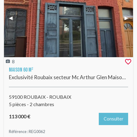
Previous Slide
◀︎
Next 
▶︎
8
Maison 60 m²
Exclusivité Roubaix secteur Mc Arthur Glen Maison 1930 entièrement rénovée 2 chambres + cave
59100 ROUBAIX - ROUBAIX
5 pièces - 2 chambres
113 000 €
Consulter
Référence : REG0062