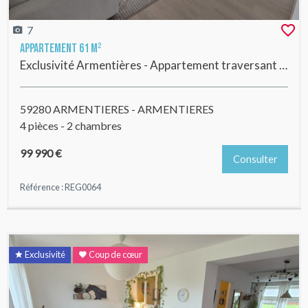
7
Appartement 61 m²
Exclusivité Armentières - Appartement traversant lumineux, avec 2 chambres, garage, et ascenseur en excellent état !
59280 ARMENTIERES - ARMENTIERES
4 pièces - 2 chambres
99 990 €
Consulter
Référence : REG0064
Exclusivité
Coup de cœur