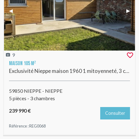
Previous Slide
◀︎
Next 
▶︎
9
Maison 105 m²
Exclusivité Nieppe maison 1960 1 mitoyenneté, 3 chambres, jardin et garage
59850 NIEPPE - NIEPPE
5 pièces - 3 chambres
239 990 €
Consulter
Référence : REG0068