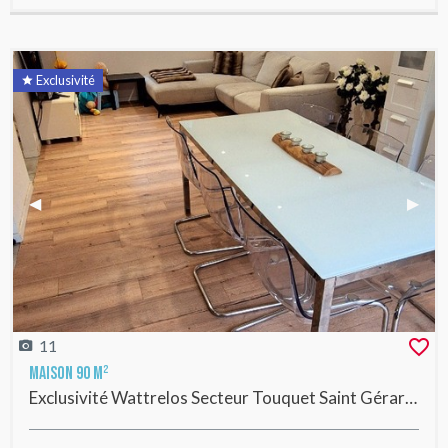
Exclusivité
Previous Slide
◀︎
Next 
▶︎
11
Maison 90 m²
Exclusivité Wattrelos Secteur Touquet Saint Gérard - Maison 3 chambres, jardin et garage en impasse