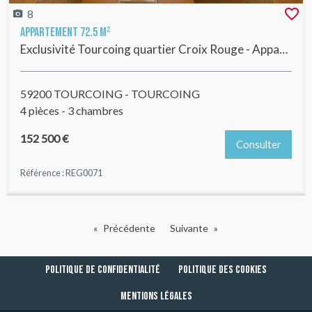
8
Appartement 72.5 m²
Exclusivité Tourcoing quartier Croix Rouge - Appartement 3 chambres+balcon entièrement rénové !
59200 TOURCOING - TOURCOING
4 pièces - 3 chambres
152 500 €
Consulter
Référence : REG0071
Précédente
Suivante
Pied de page
Navigation secondaire
Politique de confidentialité
Politique des cookies
Mentions légales