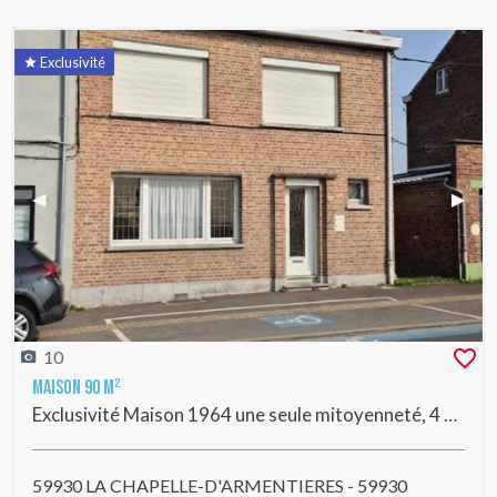
Exclusivité
Previous Slide
◀︎
Next 
▶︎
10
Maison 90 m²
Exclusivité Maison 1964 une seule mitoyenneté, 4 chambres, garage et beau jardin
59930 LA CHAPELLE-D'ARMENTIERES - 59930