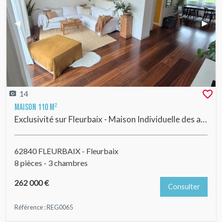
Previous Slide
◀︎
Next 
▶︎
14
Maison 110 m²
Exclusivité sur Fleurbaix - Maison Individuelle des années 1960 avec 3 chambres, buanderie, grand garage, parking et jardin de +/- 500 m2 ,vue sur champs
62840 FLEURBAIX - Fleurbaix
8 pièces - 3 chambres
262 000 €
Consulter
Référence : REG0065