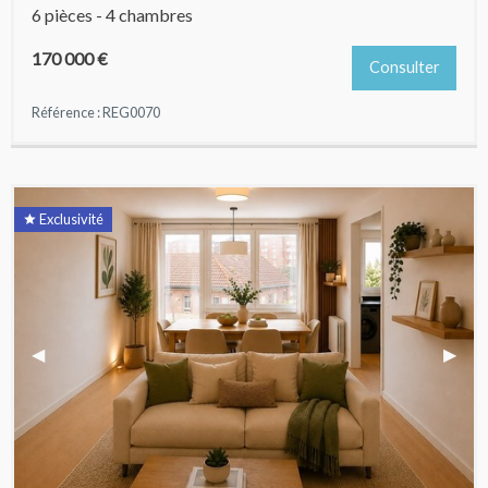
6 pièces - 4 chambres
170 000 €
Consulter
Référence : REG0070
Exclusivité
Previous Slide
◀︎
Next 
▶︎