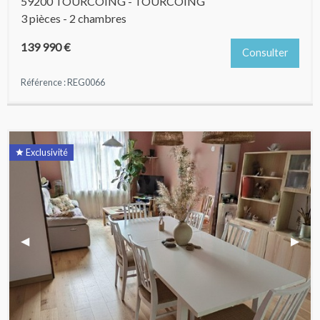
59200 TOURCOING - TOURCOING
3 pièces - 2 chambres
139 990 €
Consulter
Référence : REG0066
Exclusivité
Previous Slide
◀︎
Next 
▶︎