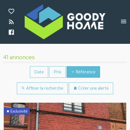
Aparté haute
En-tête
Annonces immobilières - Résultats de rec
Liens
41 annonces
Date
Prix
Référence
Affiner la recherche
Créer une alerte
Résultats de recherche
Exclusivité