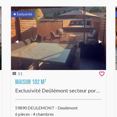
Exclusivité
t Slide
Previous Slide
◀︎
Next Slid
▶︎
11
Maison 102 m²
Exclusivité Deûlémont secteur port de plaisance - Superbe Maison 1930 en impasse, 4 chambres, jardin, garage, sans travaux !
59890 DEULEMONT - Deulémont
6 pièces - 4 chambres