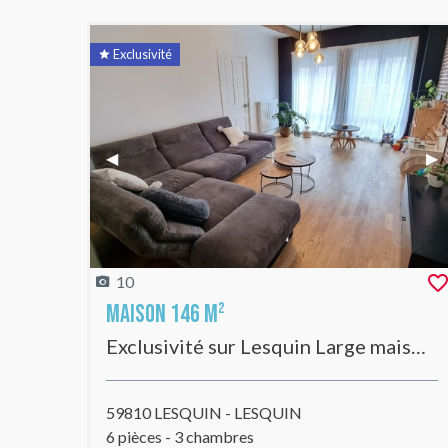
Exclusivité
Previous Slide
◀︎
Nex
▶︎
10
Maison 146 m²
Exclusivité sur Lesquin Large maison 1930 pleine de charme et aux superbes volumes !
59810 LESQUIN - LESQUIN
6 pièces - 3 chambres