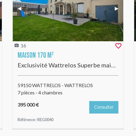
t Slide
Previous Slide
◀︎
Next Slid
▶︎
16
Maison 170 m²
Exclusivité Wattrelos Superbe maison entièrement rénovée, 4 chambres, jardin, garage! Magnifique !
59150 WATTRELOS - WATTRELOS
7 pièces - 4 chambres
395 000 €
Consulter
Référence : REG0040