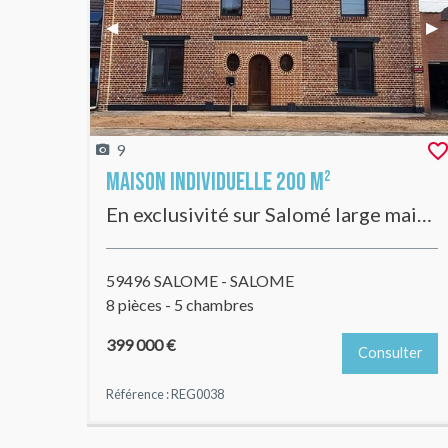
Previous Slide
◀︎
Nex
▶︎
9
Maison Individuelle 200 m²
En exclusivité sur Salomé large maison Individuelle entièrement rénovée, 5 chambres, 1100m2 de terrain
59496 SALOME - SALOME
8 pièces - 5 chambres
399 000 €
Consulter
Référence : REG0038