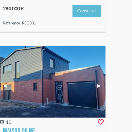
284 000 €
Consulter
Référence : REG031
e
Previous Slide
◀︎
Next Slide
▶︎
10
Maison 96 m²